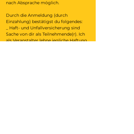
nach Absprache möglich.
Durch die Anmeldung (durch 
Einzahlung) bestätigst du folgendes:
_ Haft- und Unfallversicherung sind 
Sache von dir als Teilnehmende(r). Ich 
als Veranstalter lehne jegliche Haftung 
für Schäden an Personen und 
Gegenständen sowie für Unfälle ab.
_ wird der Anlass meinerseits 
abgesagt, darfst du einen ähnlichen 
Anlass bei mir besuchen. Das Gleiche 
gilt bei deiner Absage bis 24 Stunden 
vor Türöffnung des Anlasses. Solltest 
du weniger als 24 Stunden vor 
Türöffnung absagen und keine 
geeignete Ersatzperson stellen, erhälst 
du das Geld nicht zurück. Danke für 
dein Verständnis.
Anreise: