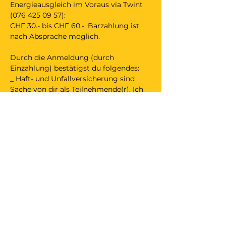
Energieausgleich im Voraus via Twint 
(076 425 09 57):
CHF 30.- bis CHF 60.-. Barzahlung ist 
nach Absprache möglich.
Durch die Anmeldung (durch 
Einzahlung) bestätigst du folgendes:
_ Haft- und Unfallversicherung sind 
Sache von dir als Teilnehmende(r). Ich 
als Veranstalter lehne jegliche Haftung 
für Schäden an Personen und 
Gegenständen sowie für Unfälle ab.
_ wird der Anlass meinerseits 
abgesagt, darfst du einen ähnlichen 
Anlass bei mir besuchen. Das Gleiche 
gilt bei deiner Absage bis 24 Stunden 
vor Türöffnung des Anlasses. Solltest 
du weniger als 24 Stunden vor 
Türöffnung absagen und keine 
geeignete Ersatzperson stellen, erhälst 
du das Geld nicht zurück. Danke für 