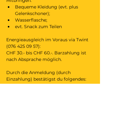
Mitbringen:
Bequeme Kleidung (evt. plus 
Gelenkschoner);
Wasserflasche;
evt. Snack zum Teilen
Energieausgleich im Voraus via Twint 
(076 425 09 57):
CHF 30.- bis CHF 60.-. Barzahlung ist 
nach Absprache möglich.
Durch die Anmeldung (durch 
Einzahlung) bestätigst du folgendes:
_ Haft- und Unfallversicherung sind 
Sache von dir als Teilnehmende(r). Ich 
als Veranstalter lehne jegliche Haftung 
für Schäden an Personen und 
Gegenständen sowie für Unfälle ab.
_ wird der Anlass meinerseits 
abgesagt, darfst du einen ähnlichen 
Anlass bei mir besuchen. Das Gleiche 
gilt bei deiner Absage bis 24 Stunden 