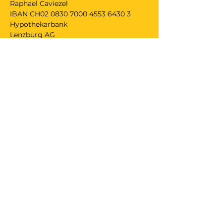
Raphael Caviezel
IBAN CH02 0830 7000 4553 6430 3
Hypothekarbank
Lenzburg AG
5600 Lenzburg.
Anmeldeschluss ist zwei Tage vor dem 
Anlass.
Durch die Anmeldung (durch 
Einzahlung) bestätigst du folgendes:
_ Haft- und Unfallversicherung sind 
Sache der Teilnehmenden. Die 
Veranstaltenden lehnen jegliche 
Haftung für Schäden und Unfälle ab.
_ bei mir sind weder Psychose, 
Bluthochdruck oder Epilepsie 
diagnostiziert;
_ wird der Anlass seitens Leitung 
abgesagt, erhälst du dein Geld zurück. 
Das Gleiche gilt bei deiner Absage 48 
Stunden vor Anlassbeginn. Solltest du 
weniger als 72 Stunden vor Anlass 