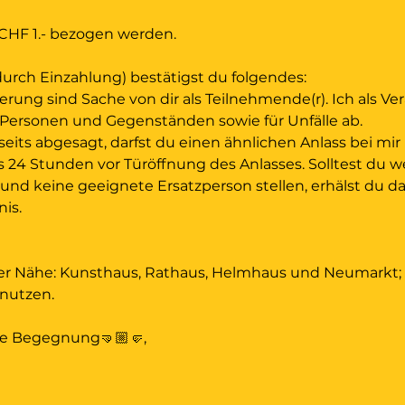
 CHF 1.- bezogen werden. 
rch Einzahlung) bestätigst du folgendes:
erung sind Sache von dir als Teilnehmende(r). Ich als Ver
Personen und Gegenständen sowie für Unfälle ab.
seits abgesagt, darfst du einen ähnlichen Anlass bei mir
is 24 Stunden vor Türöffnung des Anlasses. Solltest du w
nd keine geeignete Ersatzperson stellen, erhälst du das
is.
der Nähe: Kunsthaus, Rathaus, Helmhaus und Neumarkt;
 nutzen. 
re Begegnung🤜🏼🤛,