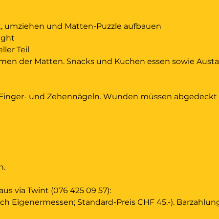
t, umziehen und Matten-Puzzle aufbauen
ight
ller Teil
umen der Matten. Snacks und Kuchen essen sowie Austa
Finger- und Zehennägeln. Wunden müssen abgedeckt s
n.
us via Twint (076 425 09 57):
ach Eigenermessen; Standard-Preis CHF 45.-). Barzahlun