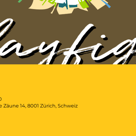
0
Zäune 14, 8001 Zürich, Schweiz