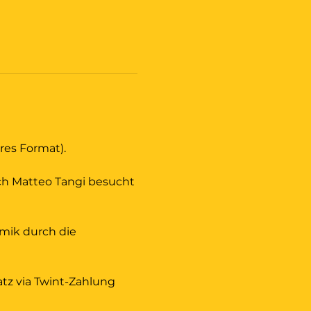
es Format). 
ch Matteo Tangi besucht 
amik durch die 
tz via Twint-Zahlung 