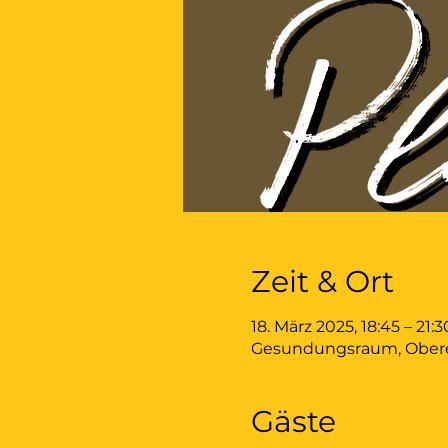
Zeit & Ort
18. März 2025, 18:45 – 21:3
Gesundungsraum, Obere 
Gäste