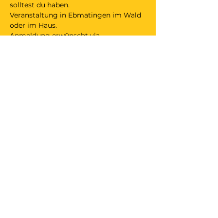
solltest du haben.  
Veranstaltung in Ebmatingen im Wald 
oder im Haus.
Anmeldung erwünscht via 
Antwortfunktion. 
Mitbringen:
+ Snack zum Teilen
+ Beitrag für Kollekte (das was dir die 
Veranstaltung wert ist; kann auch 
Alternative zu Geld sein).
Diese Veranstaltung teilen
achtsamer.space