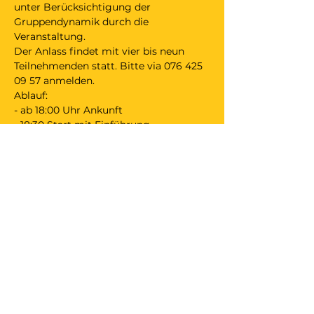
unter Berücksichtigung der 
Gruppendynamik durch die 
Veranstaltung.
Der Anlass findet mit vier bis neun 
Teilnehmenden statt. Bitte via 076 425 
09 57 anmelden. 
Ablauf:
- ab 18:00 Uhr Ankunft
- 18:30 Start mit Einführung
- ca. 21:15 Ende
- bis 22:00 Uhr Teilete und Austausch 
(freiwillig).
Mitbringen:
Bequeme Kleidung;
Beitrag Kollekte;
evt. Beitrag für Teilete;
evt. Gelenkschoner.
Wunden müssen abgedeckt sein.  
Falls du mit dem Auto o.ä. anreist: bitte 
nutze einen Parkplatz der Kirche 
Unterdorf. 