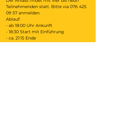
Der Anlass findet mit vier bis neun 
Teilnehmenden statt. Bitte via 076 425 
09 57 anmelden. 
Ablauf:
- ab 18:00 Uhr Ankunft
- 18:30 Start mit Einführung
- ca. 21:15 Ende
- bis 22:00 Uhr Teilete und Austausch 
(freiwillig).
Mitbringen:
Bequeme Kleidung;
CHF 30 - 40.- (oder via Twint);
evt. Beitrag für Teilete;
evt. Gelenkschoner.
Wunden müssen abgedeckt sein.  
Falls du mit dem Auto o.ä. anreist: bitte 
nutze einen Parkplatz der Kirche 
Unterdorf. 
Ich freue mich auf unsere Begegnung
🤜🏼🤛,
Raphael